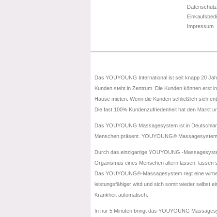
Datenschut
Einkaufsbed
Impressum
Das YOUYOUNG International ist seit knapp 20 Jah
Kunden steht in Zentrum. Die Kunden können erst
Hause mieten. Wenn die Kunden schließlich sich 
Die fast 100% Kundenzufriedenheit hat den Markt u
Das YOUYOUNG Massagesystem ist in Deutschland pa
Menschen präsent. YOUYOUNG® Massagesystem hat 
Durch das einzigartige YOUYOUNG -Massagesystem mi
Organismus eines Menschen altern lassen, lassen si
Das YOUYOUNG®-Massagesystem regt eine wirbelförm
leistungsfähiger wird und sich somit wieder selbst 
Krankheit automatisch.
In nur 5 Minuten bringt das YOUYOUNG Massagesyste