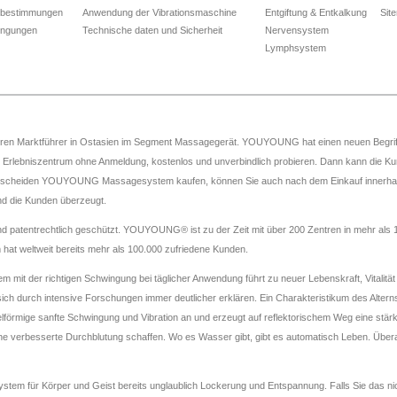
zbestimmungen
Anwendung der Vibrationsmaschine
Entgiftung & Entkalkung
Sit
ingungen
Technische daten und Sicherheit
Nervensystem
Lymphsystem
ren Marktführer in Ostasien im Segment Massagegerät. YOUYOUNG hat einen neuen Begriff a
 in Erlebniszentrum ohne Anmeldung, kostenlos und unverbindlich probieren. Dann kann
entscheiden YOUYOUNG Massagesystem kaufen, können Sie auch nach dem Einkauf innerha
nd die Kunden überzeugt.
tentrechtlich geschützt. YOUYOUNG® ist zu der Zeit mit über 200 Zentren in mehr als 1
weltweit bereits mehr als 100.000 zufriedene Kunden.
t der richtigen Schwingung bei täglicher Anwendung führt zu neuer Lebenskraft, Vitalität
ch durch intensive Forschungen immer deutlicher erklären. Ein Charakteristikum des Alterns 
ige sanfte Schwingung und Vibration an und erzeugt auf reflektorischem Weg eine stärk
eine verbesserte Durchblutung schaffen. Wo es Wasser gibt, gibt es automatisch Leben. Überal
m für Körper und Geist bereits unglaublich Lockerung und Entspannung. Falls Sie das nic