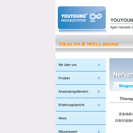
Wir über uns
Produkt
AnwendungsBereich
Therap
Erfahrungsbericht
其发病机理
News
目前对该病
Wissenswert