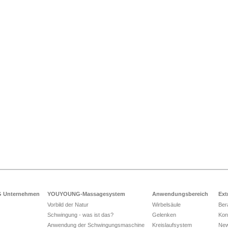
 Unternehmen
YOUYOUNG-Massagesystem
Anwendungsbereich
Ext
Vorbild der Natur
Wirbelsäule
Ber
Schwingung - was ist das?
Gelenken
Kon
Anwendung der Schwingungsmaschine
Kreislaufsystem
Ne